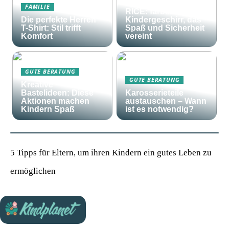
Frohes Essen mit
FAMILIE
RICE: farbenfrohes
Die perfekte Herren
Kindergeschirr, das
T-Shirt: Stil trifft
Spaß und Sicherheit
Komfort
vereint
GUTE BERATUNG
GUTE BERATUNG
Kreative
Bastelideen: Diese
Karosserieteile
Aktionen machen
austauschen – Wann
Kindern Spaß
ist es notwendig?
5 Tipps für Eltern, um ihren Kindern ein gutes Leben zu
ermöglichen