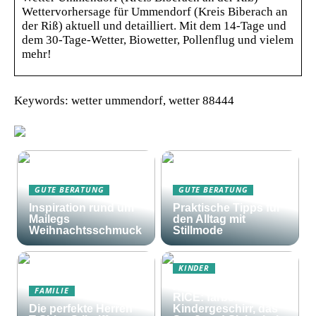
Wettervorhersage für Ummendorf (Kreis Biberach an
der Riß) aktuell und detailliert. Mit dem 14-Tage und
dem 30-Tage-Wetter, Biowetter, Pollenflug und vielem
mehr!
Keywords: wetter ummendorf, wetter 88444
GUTE BERATUNG
GUTE BERATUNG
Inspiration rund um
Praktische Tipps für
Mailegs
den Alltag mit
Weihnachtsschmuck
Stillmode
KINDER
Frohes Essen mit
FAMILIE
RICE: farbenfrohes
Die perfekte Herren
Kindergeschirr, das