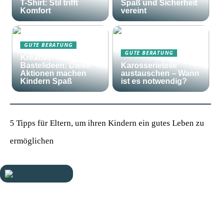
T-Shirt: Stil trifft
Spaß und Sicherheit
Komfort
vereint
GUTE BERATUNG
GUTE BERATUNG
Kreative
Bastelideen: Diese
Karosserieteile
Aktionen machen
austauschen – Wann
Kindern Spaß
ist es notwendig?
5 Tipps für Eltern, um ihren Kindern ein gutes Leben zu
ermöglichen