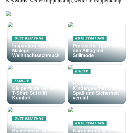
Keywords: wetter trappenkamp, wetter in trappenkamp
GUTE BERATUNG
GUTE BERATUNG
Inspiration rund um
Praktische Tipps für
Mailegs
den Alltag mit
Weihnachtsschmuck
Stillmode
KINDER
Frohes Essen mit
FAMILIE
RICE: farbenfrohes
Die perfekte Herren
Kindergeschirr, das
T-Shirt: Stil trifft
Spaß und Sicherheit
Komfort
vereint
GUTE BERATUNG
GUTE BERATUNG
Kreative
Bastelideen: Diese
Karosserieteile