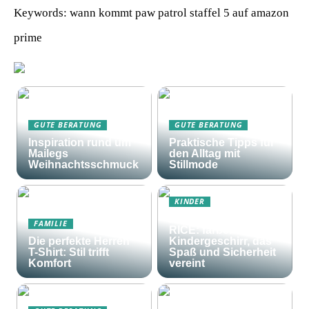
Keywords: wann kommt paw patrol staffel 5 auf amazon
prime
GUTE BERATUNG
GUTE BERATUNG
Inspiration rund um
Praktische Tipps für
Mailegs
den Alltag mit
Weihnachtsschmuck
Stillmode
KINDER
Frohes Essen mit
FAMILIE
RICE: farbenfrohes
Die perfekte Herren
Kindergeschirr, das
T-Shirt: Stil trifft
Spaß und Sicherheit
Komfort
vereint