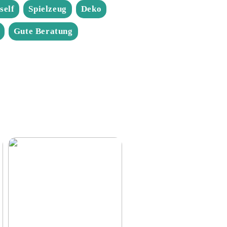
self
Spielzeug
Deko
Gute Beratung