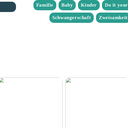
Familie
Baby
Kinder
Do it your
Schwangerschaft
Zweisamkeit