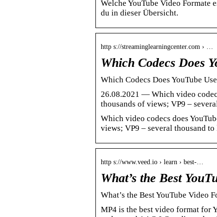
Welche YouTube Video Formate es 
du in dieser Übersicht.
http s://streaminglearningcenter.com › …
Which Codecs Does Y
Which Codecs Does YouTube Use?
26.08.2021 — Which video codecs
thousands of views; VP9 – severa
Which video codecs does YouTube
views; VP9 – several thousand to 
http s://www.veed.io › learn › best-…
What’s the Best YouT
What’s the Best YouTube Video F
MP4 is the best video format for 