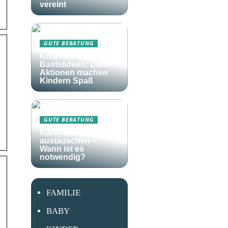
vereint
GUTE BERATUNG
Kreative
Bastelideen: Diese
Aktionen machen
Kindern Spaß
GUTE BERATUNG
Karosserieteile
austauschen –
Wann ist es
notwendig?
FAMILIE
BABY