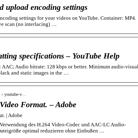
upload encoding settings
coding settings for your videos on YouTube. Container: MP4.
e scan (no interlacing) …
tting specifications – YouTube Help
 AAC; Audio bitrate: 128 kbps or better. Minimum audio-visua
lack and static images in the …
er › youtube-v…
 Video Format. – Adobe
t. | Adobe
e Verwendung des H.264 Video-Codec und AAC-LC Audio-
 Dateigröße optimal reduzieren ohne Einbußen …