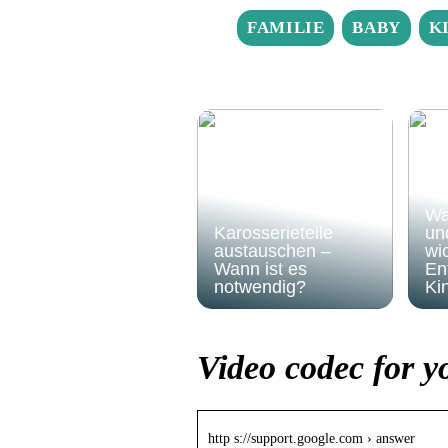
FAMILIE
BABY
K
Wa
Karosserieteile
un
austauschen –
wic
Wann ist es
En
notwendig?
Ki
Video codec for y
http s://support.google.com › answer