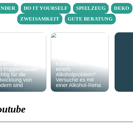
INDER
DO IT YOURSELF
SPIELZEUG
DEKO
ZWEISAMKEIT
GUTE BERATUNG
rum Spielzeug
Kämpfen Sie mit
d Puppenhäuser
einem
htig für die
Alkoholproblem?
twicklung von
Versuche es mit
ndern sind
einer Alkohol-Reha
outube