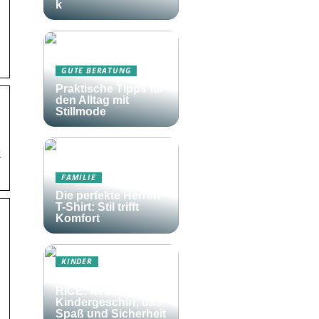
k
GUTE BERATUNG
Praktische Tipps für
den Alltag mit
Stillmode
l
FAMILIE
Die perfekte Herren
T-Shirt: Stil trifft
Komfort
KINDER
Frohes Essen mit
RICE: farbenfrohes
Kindergeschirr, das
Spaß und Sicherheit