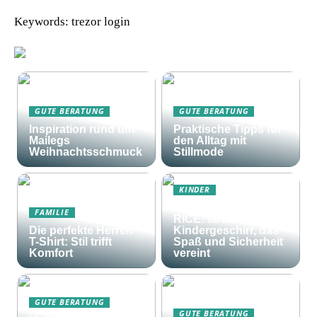
Keywords: trezor login
GUTE BERATUNG
GUTE BERATUNG
Inspiration rund um
Praktische Tipps für
Mailegs
den Alltag mit
Weihnachtsschmuck
Stillmode
KINDER
Frohes Essen mit
FAMILIE
RICE: farbenfrohes
Die perfekte Herren
Kindergeschirr, das
T-Shirt: Stil trifft
Spaß und Sicherheit
Komfort
vereint
GUTE BERATUNG
GUTE BERATUNG