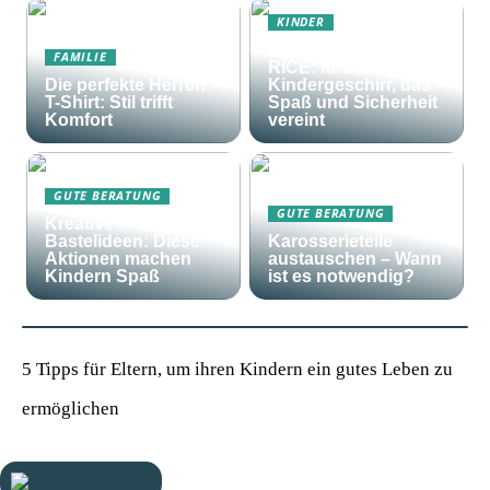
KINDER
Frohes Essen mit
FAMILIE
RICE: farbenfrohes
Die perfekte Herren
Kindergeschirr, das
T-Shirt: Stil trifft
Spaß und Sicherheit
Komfort
vereint
GUTE BERATUNG
GUTE BERATUNG
Kreative
Bastelideen: Diese
Karosserieteile
Aktionen machen
austauschen – Wann
Kindern Spaß
ist es notwendig?
5 Tipps für Eltern, um ihren Kindern ein gutes Leben zu
ermöglichen