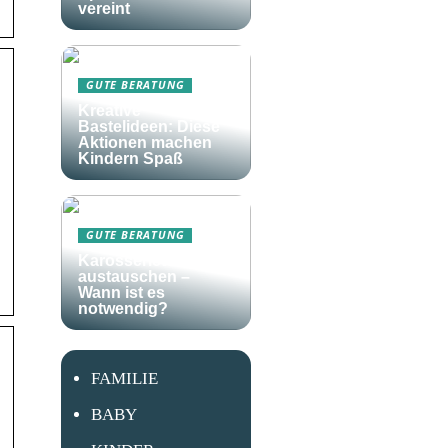
vereint
GUTE BERATUNG
Kreative
Bastelideen: Diese
Aktionen machen
Kindern Spaß
GUTE BERATUNG
Karosserieteile
austauschen –
Wann ist es
notwendig?
FAMILIE
BABY