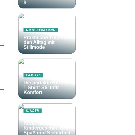
k
GUTE BERATUNG
Praktische Tipps für
den Alltag mit
Stillmode
FAMILIE
Die perfekte Herren
T-Shirt: Stil trifft
Komfort
KINDER
Frohes Essen mit
RICE: farbenfrohes
Kindergeschirr, das
Spaß und Sicherheit