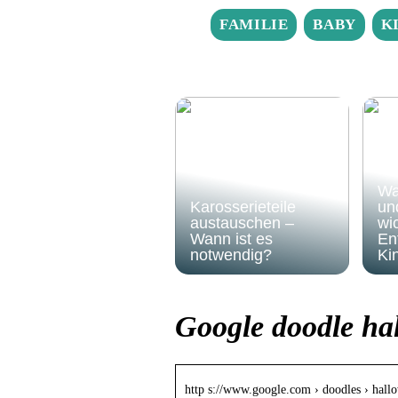
FAMILIE
BABY
K
Wa
Karosserieteile
un
austauschen –
wic
Wann ist es
En
notwendig?
Ki
Google doodle ha
http s://www.google.com › doodles › hal