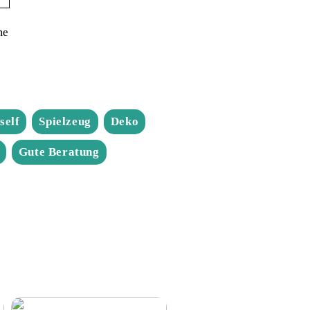
me
self
Spielzeug
Deko
Gute Beratung