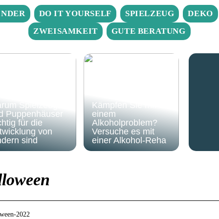
INDER
DO IT YOURSELF
SPIELZEUG
DEKO
ZWEISAMKEIT
GUTE BERATUNG
rum Spielzeug
Kämpfen Sie mit
d Puppenhäuser
einem
htig für die
Alkoholproblem?
twicklung von
Versuche es mit
ndern sind
einer Alkohol-Reha
lloween
loween-2022