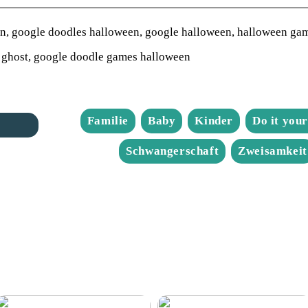
n, google doodles halloween, google halloween, halloween ga
e ghost, google doodle games halloween
Familie
Baby
Kinder
Do it your
Schwangerschaft
Zweisamkeit