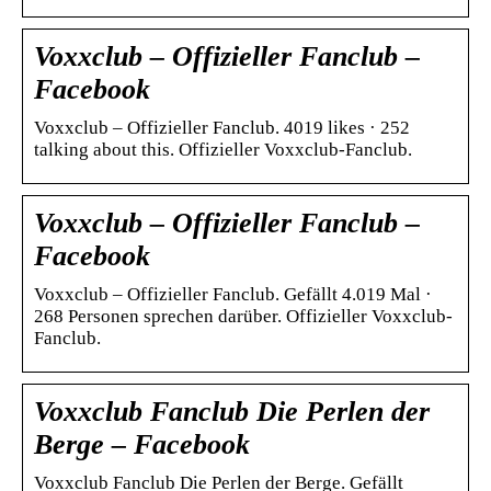
Voxxclub – Offizieller Fanclub –
Facebook
Voxxclub – Offizieller Fanclub. 4019 likes · 252
talking about this. Offizieller Voxxclub-Fanclub.
Voxxclub – Offizieller Fanclub –
Facebook
Voxxclub – Offizieller Fanclub. Gefällt 4.019 Mal ·
268 Personen sprechen darüber. Offizieller Voxxclub-
Fanclub.
Voxxclub Fanclub Die Perlen der
Berge – Facebook
Voxxclub Fanclub Die Perlen der Berge. Gefällt