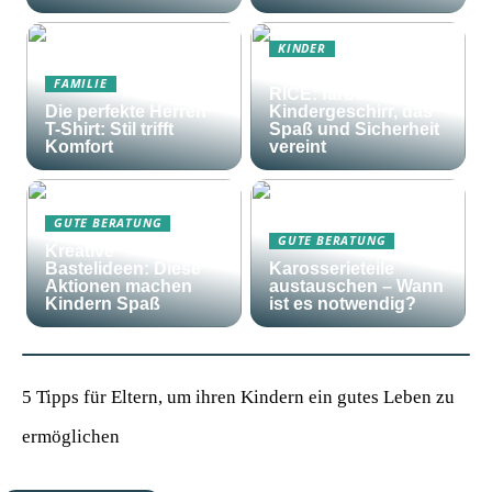
KINDER
Frohes Essen mit
FAMILIE
RICE: farbenfrohes
Die perfekte Herren
Kindergeschirr, das
T-Shirt: Stil trifft
Spaß und Sicherheit
Komfort
vereint
GUTE BERATUNG
GUTE BERATUNG
Kreative
Bastelideen: Diese
Karosserieteile
Aktionen machen
austauschen – Wann
Kindern Spaß
ist es notwendig?
5 Tipps für Eltern, um ihren Kindern ein gutes Leben zu
ermöglichen