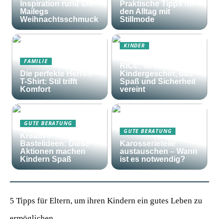
Inspiration rund um
Praktische Tipps für
Mailegs
den Alltag mit
Weihnachtsschmuck
Stillmode
KINDER
Frohes Essen mit
FAMILIE
RICE: farbenfrohes
Die perfekte Herren
Kindergeschirr, das
T-Shirt: Stil trifft
Spaß und Sicherheit
Komfort
vereint
GUTE BERATUNG
GUTE BERATUNG
Kreative
Bastelideen: Diese
Karosserieteile
Aktionen machen
austauschen – Wann
Kindern Spaß
ist es notwendig?
5 Tipps für Eltern, um ihren Kindern ein gutes Leben zu
ermöglichen