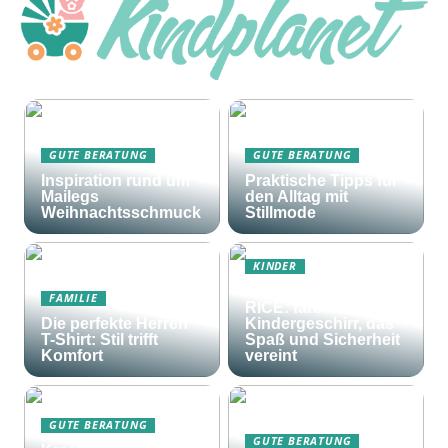
GUTE BERATUNG
GUTE BERATUNG
Inspiration rund um
Praktische Tipps für
Mailegs
den Alltag mit
Weihnachtsschmuck
Stillmode
KINDER
Frohes Essen mit
FAMILIE
RICE: farbenfrohes
Die perfekte Herren
Kindergeschirr, das
T-Shirt: Stil trifft
Spaß und Sicherheit
Komfort
vereint
GUTE BERATUNG
GUTE BERATUNG