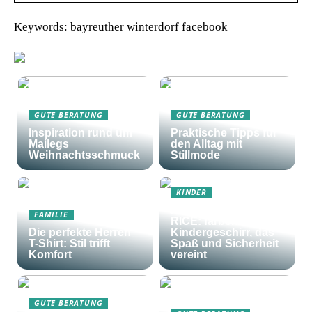
Keywords: bayreuther winterdorf facebook
GUTE BERATUNG
GUTE BERATUNG
Inspiration rund um
Praktische Tipps für
Mailegs
den Alltag mit
Weihnachtsschmuck
Stillmode
KINDER
Frohes Essen mit
FAMILIE
RICE: farbenfrohes
Die perfekte Herren
Kindergeschirr, das
T-Shirt: Stil trifft
Spaß und Sicherheit
Komfort
vereint
GUTE BERATUNG