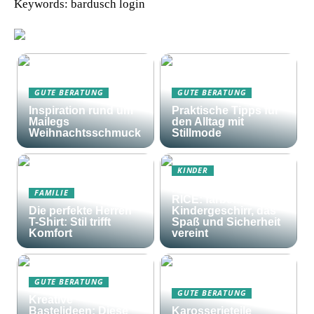
Keywords: bardusch login
GUTE BERATUNG
GUTE BERATUNG
Inspiration rund um
Praktische Tipps für
Mailegs
den Alltag mit
Weihnachtsschmuck
Stillmode
KINDER
Frohes Essen mit
FAMILIE
RICE: farbenfrohes
Die perfekte Herren
Kindergeschirr, das
T-Shirt: Stil trifft
Spaß und Sicherheit
Komfort
vereint
GUTE BERATUNG
GUTE BERATUNG
Kreative
Bastelideen: Diese
Karosserieteile