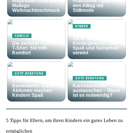
Inspiration rund um
Praktische Tipps für
Mailegs
den Alltag mit
Weihnachtsschmuck
Stillmode
KINDER
Frohes Essen mit
FAMILIE
RICE: farbenfrohes
Die perfekte Herren
Kindergeschirr, das
T-Shirt: Stil trifft
Spaß und Sicherheit
Komfort
vereint
GUTE BERATUNG
GUTE BERATUNG
Kreative
Bastelideen: Diese
Karosserieteile
Aktionen machen
austauschen – Wann
Kindern Spaß
ist es notwendig?
5 Tipps für Eltern, um ihren Kindern ein gutes Leben zu
ermöglichen