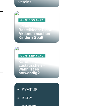
vereint
GUTE BERATUNG
Kreative
Bastelideen: Diese
Aktionen machen
Kindern Spaß
GUTE BERATUNG
Karosserieteile
austauschen –
Wann ist es
notwendig?
FAMILIE
BABY