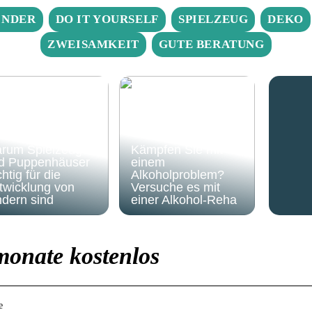
INDER
DO IT YOURSELF
SPIELZEUG
DEKO
ZWEISAMKEIT
GUTE BERATUNG
rum Spielzeug
Kämpfen Sie mit
d Puppenhäuser
einem
htig für die
Alkoholproblem?
twicklung von
Versuche es mit
ndern sind
einer Alkohol-Reha
onate kostenlos
e