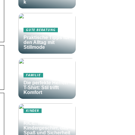
k
GUTE BERATUNG
Praktische Tipps für
den Alltag mit
Stillmode
FAMILIE
Die perfekte Herren
T-Shirt: Stil trifft
Komfort
KINDER
Frohes Essen mit
RICE: farbenfrohes
Kindergeschirr, das
Spaß und Sicherheit