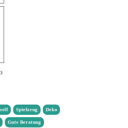
 3
self
Spielzeug
Deko
Gute Beratung