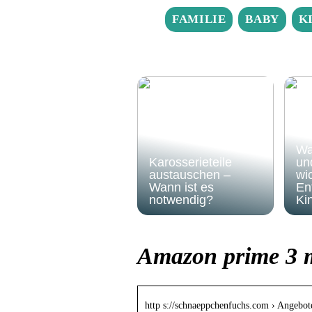
FAMILIE
BABY
K
Wa
Karosserieteile
un
austauschen –
wic
Wann ist es
En
notwendig?
Ki
Amazon prime 3 m
http s://schnaeppchenfuchs.com › Angebot